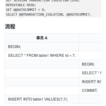
SET SESSION TRANSACTION ISOLATION LEVEL 
REPEATABLE READ;

SET @@AUTOCOMMIT = 0;

流程
事务 A
BEGIN;
SELECT * FROM table1 WHERE id = 7;
BEGIN;
SELECT * FRO
INSERT INTO 
COMMIT;
INSERT INTO table1 VALUES(7,7);