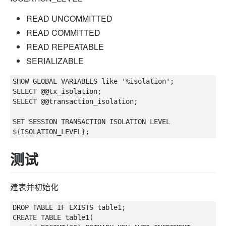
READ UNCOMMITTED
READ COMMITTED
READ REPEATABLE
SERIALIZABLE
SHOW GLOBAL VARIABLES like '%isolation';

SELECT @@tx_isolation;

SELECT @@transaction_isolation;

SET SESSION TRANSACTION ISOLATION LEVEL 
测试
建表并初始化
DROP TABLE IF EXISTS table1;

CREATE TABLE table1(
