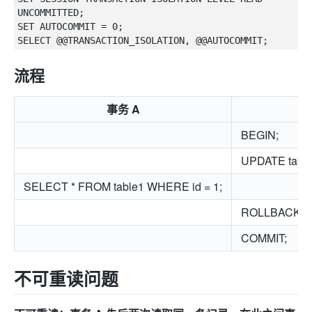
UNCOMMITTED;

SET AUTOCOMMIT = 0;

流程
事务 A
BEGIN;
UPDATE table
SELECT * FROM table1 WHERE id = 1;
ROLLBACK;
COMMIT;
不可重读问题