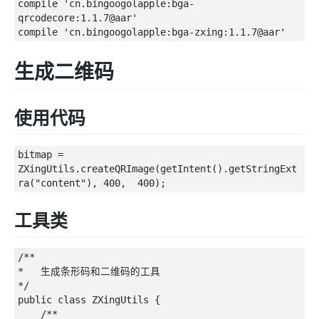
compile 'cn.bingoogolapple:bga-
qrcodecore:1.1.7@aar'

生成二维码
使用代码
bitmap = 
ZXingUtils.createQRImage(getIntent().getStringExt
工具类
/** 

*   生成条形码和二维码的工具

*/

public class ZXingUtils {

    /**
