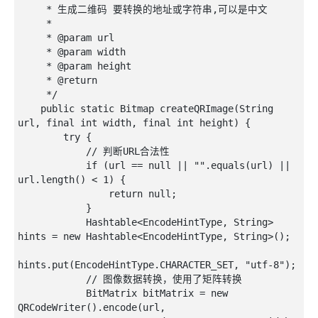
     * 生成二维码 要转换的地址或字符串,可以是中文

     * 

     * @param url

     * @param width

     * @param height

     * @return

     */

    public static Bitmap createQRImage(String 
url, final int width, final int height) {

        try {

            // 判断URL合法性

            if (url == null || "".equals(url) || 
url.length() < 1) {

                return null;

            }

            Hashtable<EncodeHintType, String> 
hints = new Hashtable<EncodeHintType, String>();

hints.put(EncodeHintType.CHARACTER_SET, "utf-8");

            // 图像数据转换，使用了矩阵转换

            BitMatrix bitMatrix = new 
QRCodeWriter().encode(url,
