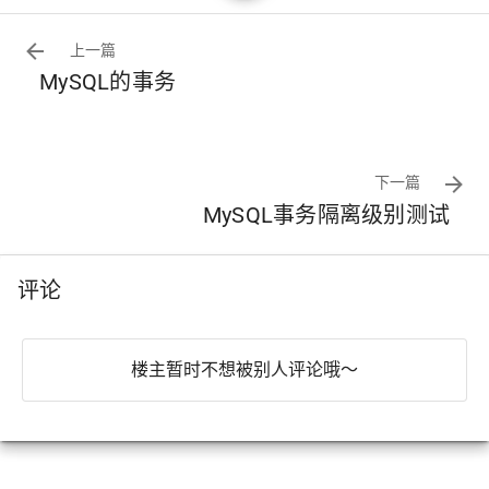
0, width, height);

            return bitmap;

上一篇
        } catch (WriterException e) {

MySQL的事务
            e.printStackTrace();

        }

        return null;

    }

下一篇
    /**

MySQL事务隔离级别测试
     * 生成条形码

     *

     * @param context

     * @param contents

评论
     *            需要生成的内容

     * @param desiredWidth

     *            生成条形码的宽带

楼主暂时不想被别人评论哦～
     * @param desiredHeight

     *            生成条形码的高度

     * @param displayCode

     *            是否在条形码下方显示内容

     * @return

     */
