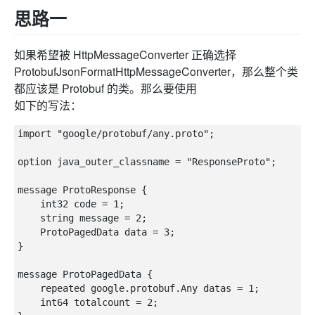
思路一
如果希望被 HttpMessageConverter 正确选择
ProtobufJsonFormatHttpMessageConverter，那么整个类
都应该是 Protobuf 的类。那么要使用
如下的写法：
import "google/protobuf/any.proto";

option java_outer_classname = "ResponseProto";

message ProtoResponse {

    int32 code = 1;

    string message = 2;

    ProtoPagedData data = 3;

}

message ProtoPagedData {

    repeated google.protobuf.Any datas = 1;

    int64 totalcount = 2;
