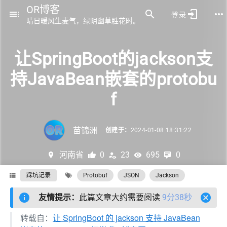
OR博客
登录
晴日暖风生麦气，绿阴幽草胜花时。
让SpringBoot的jackson支
持JavaBean嵌套的protobu
f
苗锦洲
创建于：
2024-01-08 18:31:22
河南省
0
23
695
0
踩坑记录
Protobuf
JSON
Jackson
友情提示：
此篇文章大约需要阅读
9分38秒
转载自：
让 SpringBoot 的 jackson 支持 JavaBean