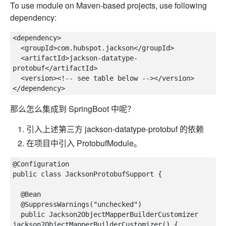
To use module on Maven-based projects, use following
dependency:
<dependency>

  <groupId>com.hubspot.jackson</groupId>

  <artifactId>jackson-datatype-
protobuf</artifactId>

  <version><!-- see table below --></version>

那么怎么集成到 SpringBoot 中呢？
引入上述第三方 jackson-datatype-protobuf 的依赖
在项目中引入 ProtobufModule。
@Configuration

public class JacksonProtobufSupport {

  @Bean

  @SuppressWarnings("unchecked")

  public Jackson2ObjectMapperBuilderCustomizer 
jackson2ObjectMapperBuilderCustomizer() {
