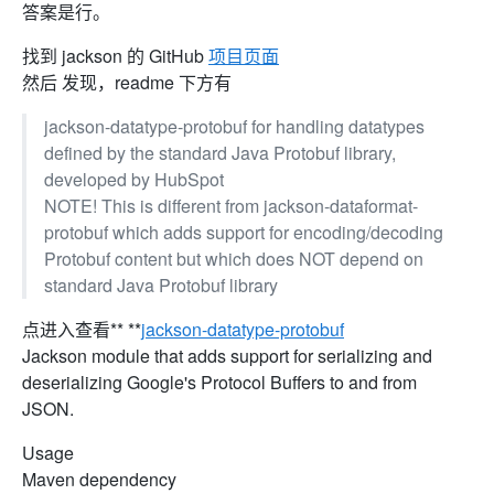
答案是行。
找到 jackson 的 GitHub
项目页面
然后 发现，readme 下方有
jackson-datatype-protobuf for handling datatypes
defined by the standard Java Protobuf library,
developed by HubSpot
NOTE! This is different from jackson-dataformat-
protobuf which adds support for encoding/decoding
Protobuf content but which does NOT depend on
standard Java Protobuf library
点进入查看** **
jackson-datatype-protobuf
Jackson module that adds support for serializing and
deserializing Google's Protocol Buffers to and from
JSON.
Usage
Maven dependency