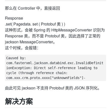
那么在 Controller 中，直接返回
Response
.set( Pagedata. set ( Protobuf 类 ) )
这种形式，会被 Spring 的 HttpMessageConverter 识别为
Response 类，而不是 Protobuf 类，因此选择了正常的
jackson MessageConverter。
这个时候，会报错：
Caused by: 
com.fasterxml.jackson.databind.exc.InvalidDefinit
ionException: Direct self-reference leading to 
cycle (through reference chain: 
由此可见 jackson 不支持 Protobuf 类的 JSON 序列化。
解决方案