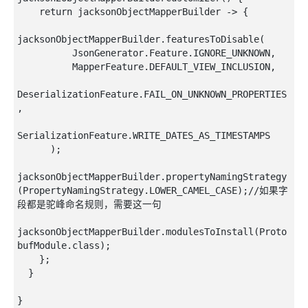
    return jacksonObjectMapperBuilder -> {

jacksonObjectMapperBuilder.featuresToDisable(

          JsonGenerator.Feature.IGNORE_UNKNOWN,

          MapperFeature.DEFAULT_VIEW_INCLUSION,

DeserializationFeature.FAIL_ON_UNKNOWN_PROPERTIES
,

SerializationFeature.WRITE_DATES_AS_TIMESTAMPS

      );

jacksonObjectMapperBuilder.propertyNamingStrategy
(PropertyNamingStrategy.LOWER_CAMEL_CASE);//如果字
段都是驼峰命名规则，需要这一句

jacksonObjectMapperBuilder.modulesToInstall(Proto
bufModule.class);

    };

  }
