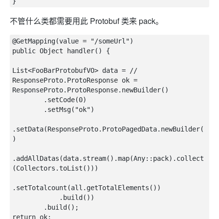
不管什么类都需要用此 Protobuf 类来 pack。
@GetMapping(value = "/someUrl")

public Object handler() {

List<FooBarProtobufVO> data = // 

ResponseProto.ProtoResponse ok = 
ResponseProto.ProtoResponse.newBuilder()

        .setCode(0)

        .setMsg("ok")

.setData(ResponseProto.ProtoPagedData.newBuilder(
)

.addAllDatas(data.stream().map(Any::pack).collect
(Collectors.toList()))

.setTotalcount(all.getTotalElements())

            .build())

        .build();

return ok;
