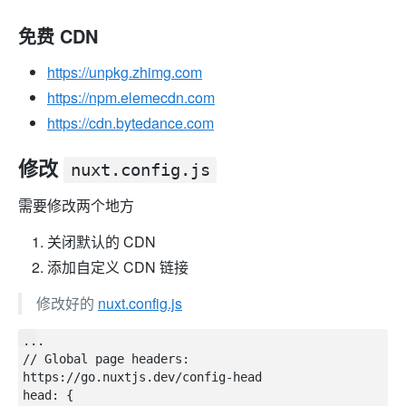
免费 CDN
https://unpkg.zhimg.com
https://npm.elemecdn.com
https://cdn.bytedance.com
修改
nuxt.config.js
需要修改两个地方
关闭默认的 CDN
添加自定义 CDN 链接
修改好的
nuxt.config.js
...

// Global page headers: 
https://go.nuxtjs.dev/config-head

head: {
