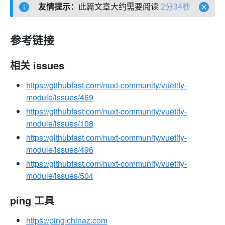
友情提示：
此篇文章大约需要阅读
2分34秒
参考链接
相关 issues
https://githubfast.com/nuxt-community/vuetify-
module/issues/469
https://githubfast.com/nuxt-community/vuetify-
module/issues/108
https://githubfast.com/nuxt-community/vuetify-
module/issues/496
https://githubfast.com/nuxt-community/vuetify-
module/issues/504
ping 工具
https://ping.chinaz.com