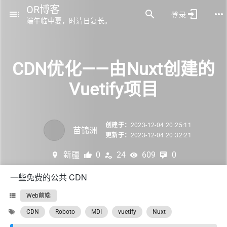
OR博客
登录
端午临中夏，时清日复长。
CDN优化——由Nuxt创建的
Vuetify项目
创建于：
2023-12-04 20:25:11
苗锦洲
更新于：
2023-12-04 20:32:21
新疆
0
24
609
0
一些免费的公共 CDN
Web前端
CDN
Roboto
MDI
vuetify
Nuxt