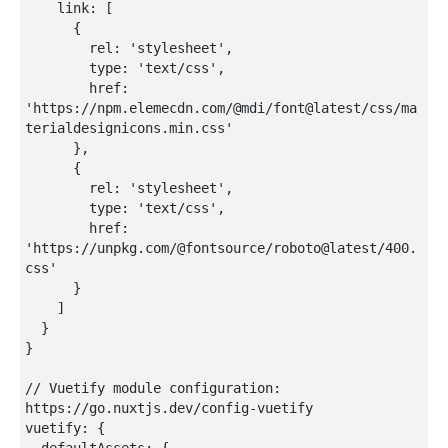
    link: [

      {

        rel: 'stylesheet',

        type: 'text/css',

        href: 
'https://npm.elemecdn.com/@mdi/font@latest/css/ma
terialdesignicons.min.css'

      },

      {

        rel: 'stylesheet',

        type: 'text/css',

        href: 
'https://unpkg.com/@fontsource/roboto@latest/400.
css'

      }

    ]

  }

}

// Vuetify module configuration: 
https://go.nuxtjs.dev/config-vuetify

vuetify: {

  defaultAssets: {
