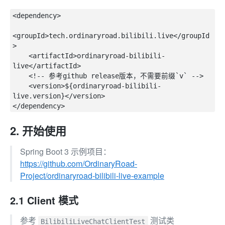
<dependency>

<groupId>tech.ordinaryroad.bilibili.live</groupId
>

    <artifactId>ordinaryroad-bilibili-
live</artifactId>

    <!-- 参考github release版本，不需要前缀`v` -->

    <version>${ordinaryroad-bilibili-
live.version}</version>

2. 开始使用
Spring Boot 3 示例项目：
https://github.com/OrdinaryRoad-
Project/ordinaryroad-bilibili-live-example
2.1 Client 模式
参考
测试类
BilibiliLiveChatClientTest