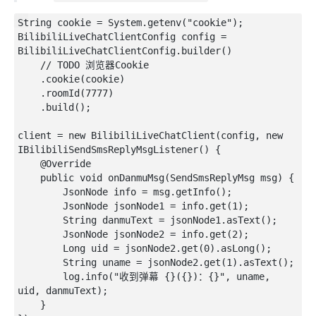
String cookie = System.getenv("cookie");

BilibiliLiveChatClientConfig config = 
BilibiliLiveChatClientConfig.builder()

    // TODO 浏览器Cookie

    .cookie(cookie)

    .roomId(7777)

    .build();

client = new BilibiliLiveChatClient(config, new 
IBilibiliSendSmsReplyMsgListener() {

    @Override

    public void onDanmuMsg(SendSmsReplyMsg msg) {

        JsonNode info = msg.getInfo();

        JsonNode jsonNode1 = info.get(1);

        String danmuText = jsonNode1.asText();

        JsonNode jsonNode2 = info.get(2);

        Long uid = jsonNode2.get(0).asLong();

        String uname = jsonNode2.get(1).asText();

        log.info("收到弹幕 {}({})：{}", uname, 
uid, danmuText);

    }
