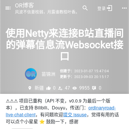
OR博客
登录
风波不信菱枝弱，月露谁教桂叶香。
使用Netty来连接B站直播间
的弹幕信息流Websocket接
口
创建于：
2023-01-07 15:47:04
苗锦洲
更新于：
2023-09-03 20:15:17
新疆
0
47
9955
0
⚠️⚠️⚠️ 项目已重构（API 不变，v0.0.9 为最后一个版
本），已支持 Bilibili、Douyu，传送门：
ordinaryroad-
live-chat-client
，有问题欢迎
提交 issuse
，觉得有用的话
可以点个小星星 ⭐️ 鼓励一下，感谢