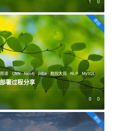
1
0
原创
识图谱
CNN
Neo4j
jieba
数控大师
NLP
MySQL
部署过程分享
0
0
原创