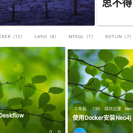
2 年前
457
软件分享
Ray
Raycast Wrapped 202
苗锦洲
CKER（12）
LAYUI（8）
MYSQL（7）
KOTLIN（7
2 年前
750
踩坑记录
Neo
kflow
使用Docker安装Neo4j
0
0