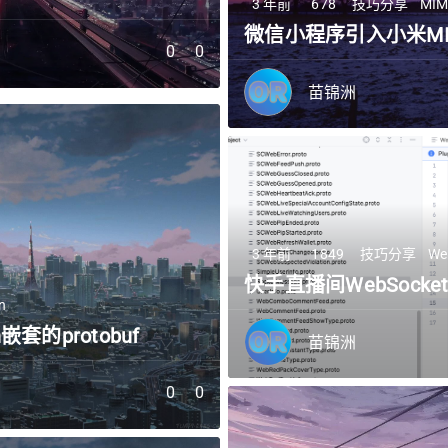
3 年前
678
技巧分享
MI
微信小程序引入小米M
0
0
0
0
苗锦洲
3 年前
1849
技巧分享
We
快手直播间WebSocket
n
n嵌套的protobuf
苗锦洲
0
0