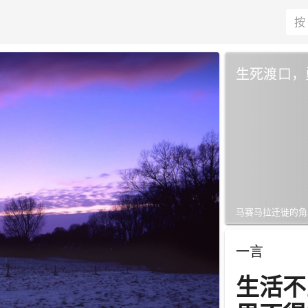
生死渡口，
马赛马拉迁徙的角马群横渡
一言
|