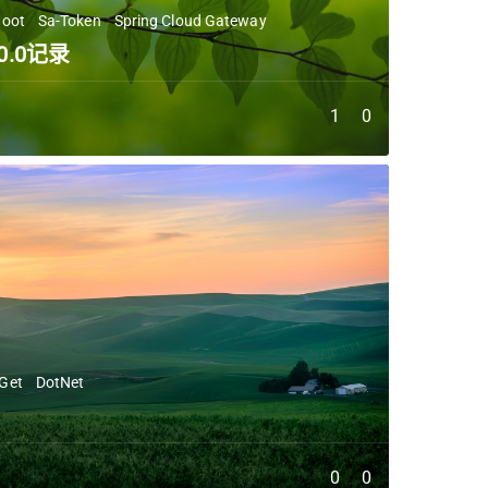
Boot
Sa-Token
Spring Cloud Gateway
.0.0记录
1
0
Get
DotNet
0
0