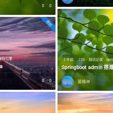
0
0
原创
规则引擎
2 年前
735
踩坑记录
Spr
a
Springboot admin
0
0
苗锦洲