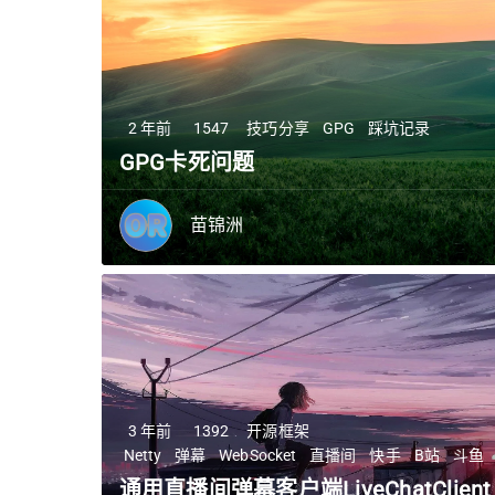
2 年前
1547
技巧分享
GPG
踩坑记录
GPG卡死问题
苗锦洲
3 年前
1392
开源框架
Netty
弹幕
WebSocket
直播间
快手
B站
斗鱼
3 年前
663
软件分享
Android
Steam
扬声器
通用直播间弹幕客户端LiveChatClient