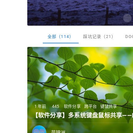
全部（114）
踩坑记录（21）
DO
1 年前
445
软件分享
跨平台
键鼠共享
【软件分享】多系统键盘鼠标共享——Des
苗锦洲