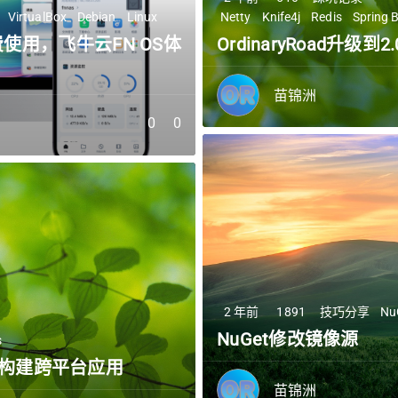
VirtualBox
Debian
Linux
Netty
Knife4j
Redis
Spring 
使用，飞牛云FN OS体
OrdinaryRoad升级到2
苗锦洲
0
0
2 年前
1891
技巧分享
Nu
NuGet修改镜像源
s
架快速构建跨平台应用
苗锦洲