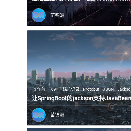
忘了买电脑音响？手机来替代！
苗锦洲
苗锦洲
3 年前
691
踩坑记录
Protobuf
JSON
Jackso
让SpringBoot的jackson支持JavaBea
苗锦洲