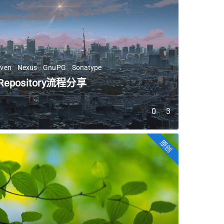
ven
Nexus
GnuPG
Sonatype
 Repository流程分享
0
3
原创