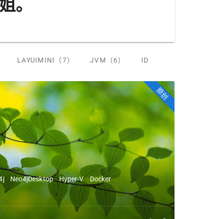
cast
4
0
0
）
LAYUIMINI（7）
JVM（6）
IDEA（4）
DOCK
原创
4j
Neo4jDesktop
Hyper-V
Docker