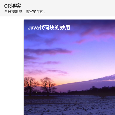
OR博客
白日掩荆扉，虚室绝尘想。
Java代码块的妙用