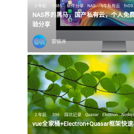
2 年前
1085
软件分享
NAS
飞牛私有云
fnOS
NAS界的黑马，国产私有云，个人免费
验分享
苗锦洲
2 年前
596
踩坑记录
Quasar
Electron
Nodej
vue全家桶+Electron+Quasar框