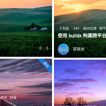
2 年前
587
踩坑记录
跨
使用 buildx 构建跨平
0
0
苗锦洲
原创
虎牙
抖音
台式机
局域网