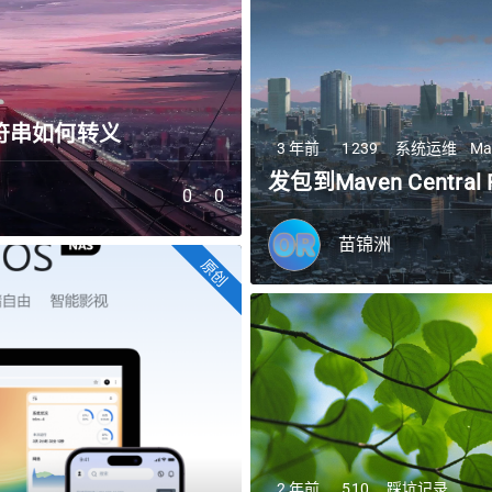
n字符串如何转义
3 年前
1239
系统运维
Ma
发包到Maven Central
0
0
苗锦洲
原创
2 年前
510
踩坑记录