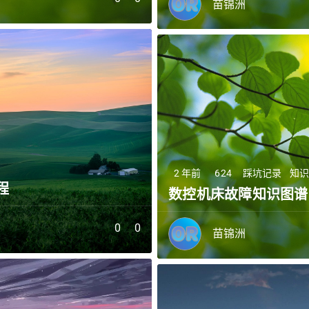
苗锦洲
2 年前
624
踩坑记录
知
流程
数控机床故障知识图谱
0
0
苗锦洲