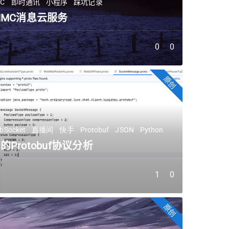
MC
即时通讯
小程序
踩坑记录
IMC消息云服务
0
0
原创
bSocket
直播间
快手
Protobuf
JSON
Python
的Protobuf协议分析
1
0
原创